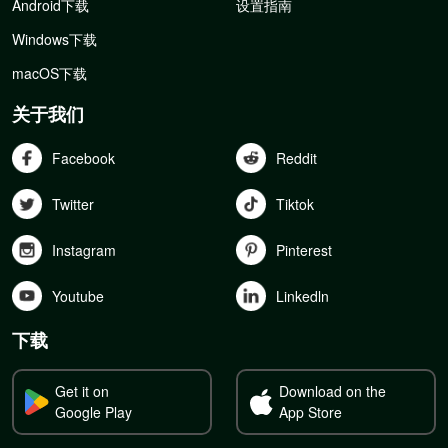
Android下载
设置指南
Windows下载
macOS下载
关于我们
Facebook
Reddit
Twitter
Tiktok
Instagram
Pinterest
Youtube
Linkedln
下载
Get it on
Download on the
Google Play
App Store