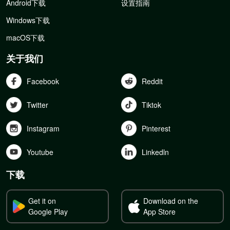
Android下载
设置指南
Windows下载
macOS下载
关于我们
Facebook
Reddit
Twitter
Tiktok
Instagram
Pinterest
Youtube
Linkedln
下载
Get it on
Download on the
Google Play
App Store