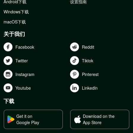
Android下载
设置指南
Windows下载
macOS下载
关于我们
Facebook
Reddit
Twitter
Tiktok
Instagram
Pinterest
Youtube
Linkedln
下载
Get it on
Download on the
Google Play
App Store