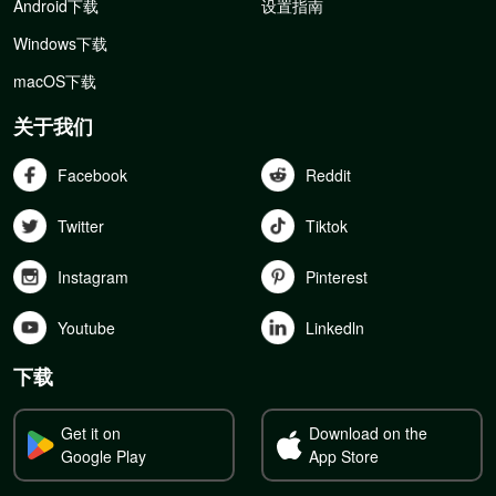
Android下载
设置指南
Windows下载
macOS下载
关于我们
Facebook
Reddit
Twitter
Tiktok
Instagram
Pinterest
Youtube
Linkedln
下载
Get it on
Download on the
Google Play
App Store